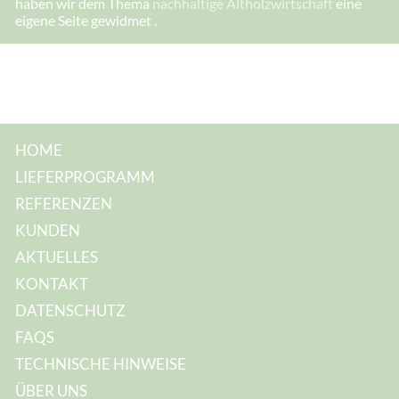
haben wir dem Thema
nachhaltige Altholzwirtschaft
eine
d
eigene Seite gewidmet .
r
e
s
s
e
:
HOME
LIEFERPROGRAMM
REFERENZEN
KUNDEN
AKTUELLES
KONTAKT
DATENSCHUTZ
FAQS
TECHNISCHE HINWEISE
ÜBER UNS