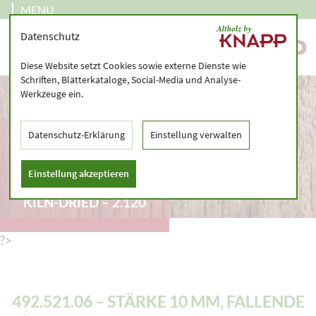
MENU
Datenschutz
Diese Website setzt Cookies sowie externe Dienste wie
Schriften, Blätterkataloge, Social-Media und Analyse-
Werkzeuge ein.
492.521.06 – STÄRKE
Datenschutz-Erklärung
Einstellung verwalten
10 MM, FALLENDE
LÄNGEN 300 – 360 CM
Einstellung akzeptieren
– PLANED TIMBER,
KILN-DRIED – 2.120
?>
492.521.06 – STÄRKE 10 MM, FALLENDE