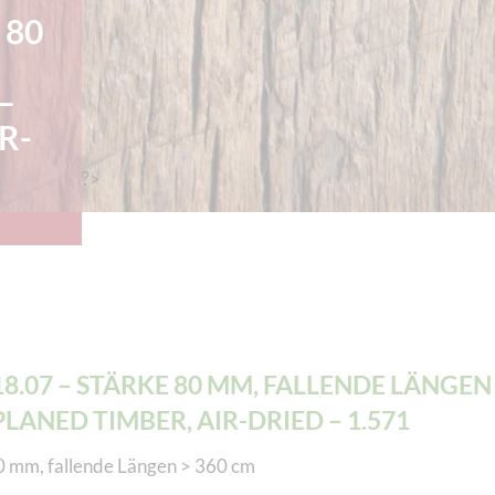
 80
–
R-
?>
18.07 – STÄRKE 80 MM, FALLENDE LÄNGEN 
PLANED TIMBER, AIR-DRIED – 1.571
0 mm, fallende Längen > 360 cm