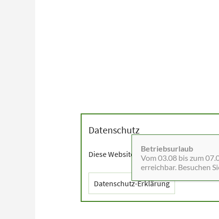
Datenschutz
Betriebsurlaub
Diese Website setzt Cookies sowie exter
Vom 03.08 bis zum 07.08
erreichbar. Besuchen S
Datenschutz-Erklärung