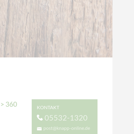
> 360
KONTAKT
05532-1320
post@knapp-online.de