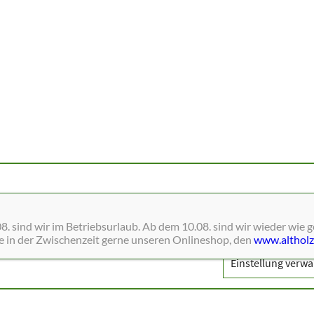
ne Dienste wie Schriften, Blätterkataloge, Social-Media und Analys
. sind wir im Betriebsurlaub. Ab dem 10.08. sind wir wieder wie 
ie in der Zwischenzeit gerne unseren Onlineshop, den
www.altholz
Einstellung verwa