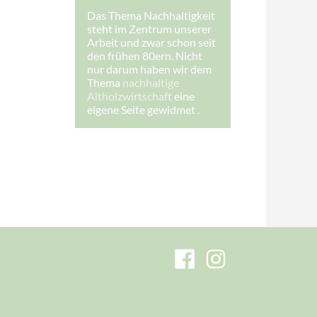
*
Das Thema Nachhaltigkeit
steht im Zentrum unserer
Arbeit und zwar schon seit
den frühen 80ern. Nicht
nur darum haben wir dem
Thema
nachhaltige
Altholzwirtschaft
eine
eigene Seite gewidmet .