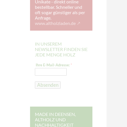
Unikate - direkt online
bestellbar. Schneller und
oft sogar günstiger als per
Anfrage.
www.altholzladen.de
IN UNSEREM
NEWSLETTER FINDEN SIE
JEDE MENGE HOLZ
E
Ihre E-Mail-Adresse:
*
-
M
a
i
l
Absenden
-
A
d
r
e
s
s
MADE IN DEENSEN,
e
ALTHOLZ UND
:
NACHHALTIGKEIT
*