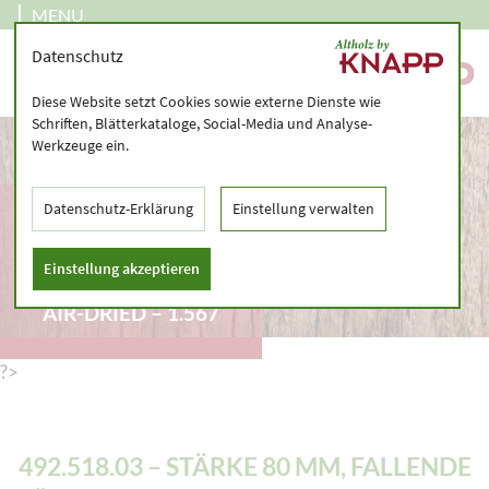
MENU
Datenschutz
Diese Website setzt Cookies sowie externe Dienste wie
Schriften, Blätterkataloge, Social-Media und Analyse-
Werkzeuge ein.
492.518.03 – STÄRKE
Datenschutz-Erklärung
Einstellung verwalten
80 MM, FALLENDE
LÄNGEN 120 – 180 CM
Einstellung akzeptieren
– PLANED TIMBER,
AIR-DRIED – 1.567
?>
492.518.03 – STÄRKE 80 MM, FALLENDE