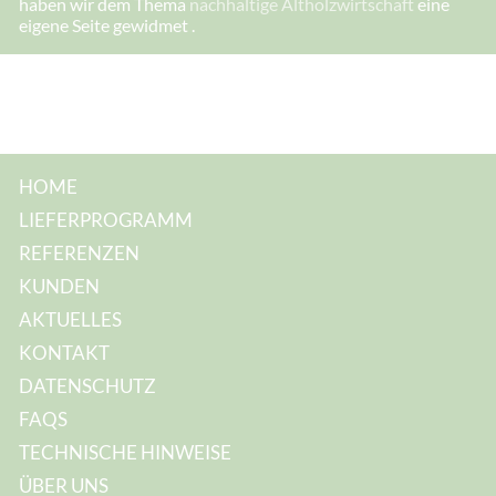
haben wir dem Thema
nachhaltige Altholzwirtschaft
eine
h
eigene Seite gewidmet .
r
e
E
-
M
a
i
l
-
A
HOME
d
r
LIEFERPROGRAMM
e
s
REFERENZEN
s
e
KUNDEN
:
AKTUELLES
KONTAKT
DATENSCHUTZ
FAQS
TECHNISCHE HINWEISE
ÜBER UNS