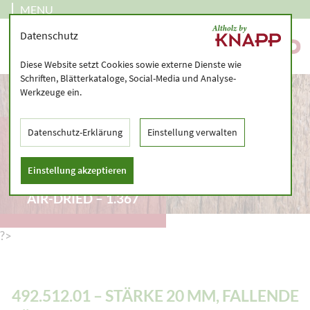
MENU
Datenschutz
Diese Website setzt Cookies sowie externe Dienste wie
Schriften, Blätterkataloge, Social-Media und Analyse-
Werkzeuge ein.
492.512.01 – STÄRKE
Datenschutz-Erklärung
Einstellung verwalten
20 MM, FALLENDE
LÄNGEN 120 – 350 CM
Einstellung akzeptieren
– PLANED TIMBER,
AIR-DRIED – 1.367
?>
492.512.01 – STÄRKE 20 MM, FALLENDE