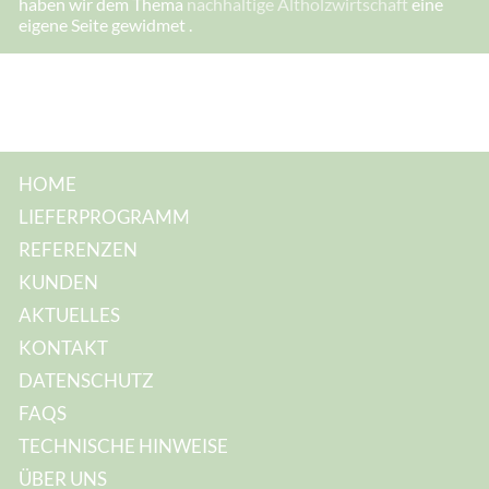
haben wir dem Thema
nachhaltige Altholzwirtschaft
eine
s
eigene Seite gewidmet .
e
:
HOME
LIEFERPROGRAMM
REFERENZEN
KUNDEN
AKTUELLES
KONTAKT
DATENSCHUTZ
FAQS
TECHNISCHE HINWEISE
ÜBER UNS