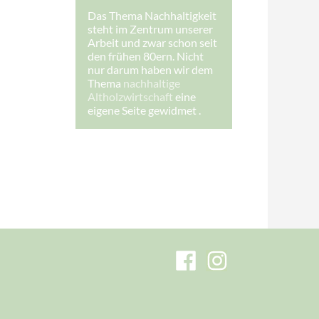
-
Das Thema Nachhaltigkeit
M
steht im Zentrum unserer
a
i
Arbeit und zwar schon seit
l
den frühen 80ern. Nicht
-
nur darum haben wir dem
A
Thema
nachhaltige
d
r
Altholzwirtschaft
eine
e
eigene Seite gewidmet .
s
s
e
:
I
h
r
e