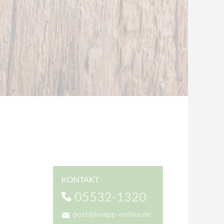
KONTAKT
05532-1320
post@knapp-online.de