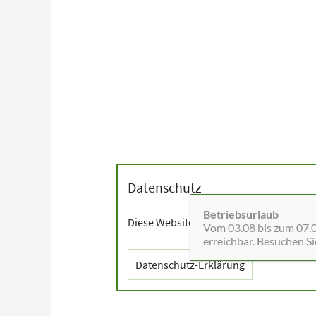
Datenschutz
Betriebsurlaub
Diese Website setzt Cookies sowie exter
Vom 03.08 bis zum 07.08
erreichbar. Besuchen S
Datenschutz-Erklärung