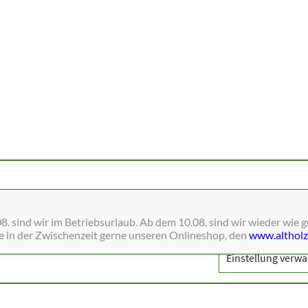
ne Dienste wie Schriften, Blätterkataloge, Social-Media und Analys
. sind wir im Betriebsurlaub. Ab dem 10.08. sind wir wieder wie 
ie in der Zwischenzeit gerne unseren Onlineshop, den
www.altholz
Einstellung verwa