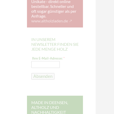
Unikate - direkt online
bestellbar. Schneller und
oft sogar günstiger als per
Anfrage.
www.altholzladen.de
IN UNSEREM
NEWSLETTER FINDEN SIE
JEDE MENGE HOLZ
E
Ihre E-Mail-Adresse:
*
-
M
a
i
l
Absenden
-
A
d
r
e
s
s
MADE IN DEENSEN,
e
ALTHOLZ UND
:
NACHHALTIGKEIT
E