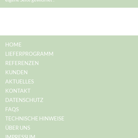
M
a
i
l
-
A
d
r
e
s
HOME
s
e
LIEFERPROGRAMM
:
REFERENZEN
KUNDEN
AKTUELLES
KONTAKT
DATENSCHUTZ
FAQS
TECHNISCHE HINWEISE
ÜBER UNS
IMPRESSUM