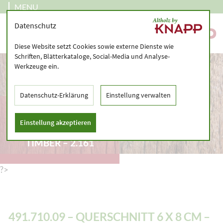
MENU
Datenschutz
Diese Website setzt Cookies sowie externe Dienste wie
Schriften, Blätterkataloge, Social-Media und Analyse-
Werkzeuge ein.
Datenschutz-Erklärung
Einstellung verwalten
491.710.09 –
QUERSCHNITT 6 X 8
Einstellung akzeptieren
CM – SAWN SQUARED
TIMBER – 2.161
?>
491.710.09 – QUERSCHNITT 6 X 8 CM –