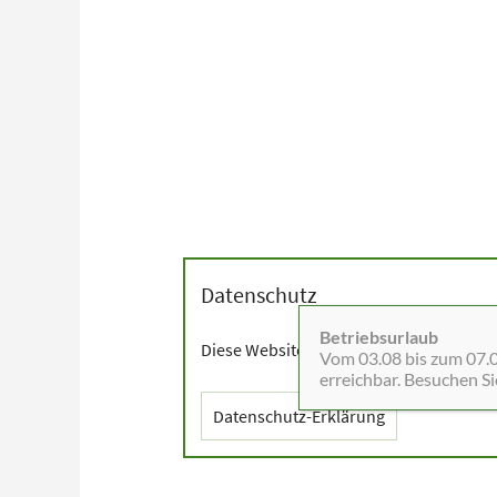
Datenschutz
Betriebsurlaub
Diese Website setzt Cookies sowie exter
Vom 03.08 bis zum 07.08
erreichbar. Besuchen S
Datenschutz-Erklärung