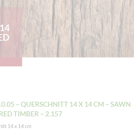
14
ED
?>
10.05 – QUERSCHNITT 14 X 14 CM – SAWN
ED TIMBER – 2.157
itt 14 x 14 cm