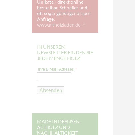
Unikate - direkt online
bestellbar. Schneller und
oft sogar günstiger als per
Anfrage.
www.altholzladen.de
IN UNSEREM
NEWSLETTER FINDEN SIE
JEDE MENGE HOLZ
I
Ihre E-Mail-Adresse:
*
h
r
e
I
h
Absenden
r
e
I
h
r
e
MADE IN DEENSEN,
ALTHOLZ UND
NACHHALTIGKEIT