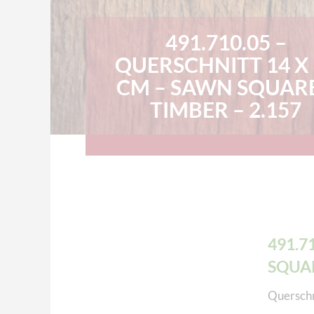
491.710.05 –
QUERSCHNITT 14 X 
CM – SAWN SQUAR
TIMBER – 2.157
491.7
SQUAR
Querschn