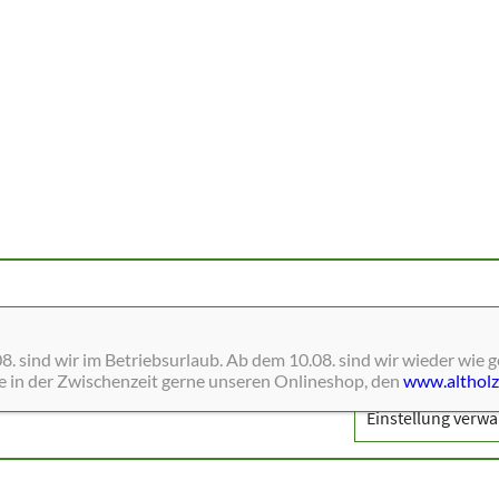
ne Dienste wie Schriften, Blätterkataloge, Social-Media und Analys
. sind wir im Betriebsurlaub. Ab dem 10.08. sind wir wieder wie 
ie in der Zwischenzeit gerne unseren Onlineshop, den
www.altholz
Einstellung verwa