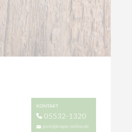
KONTAKT
05532-1320
post@knapp-online.de