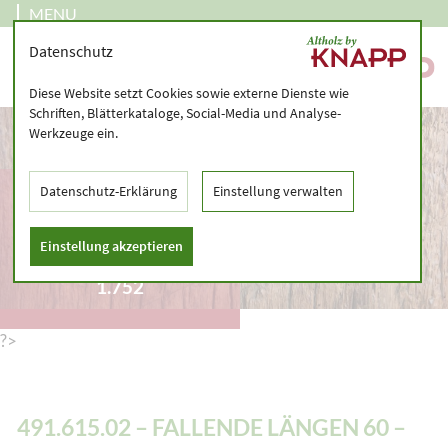
MENU
Datenschutz
Diese Website setzt Cookies sowie externe Dienste wie
Schriften, Blätterkataloge, Social-Media und Analyse-
Werkzeuge ein.
491.615.02 –
Datenschutz-Erklärung
Einstellung verwalten
FALLENDE LÄNGEN 60
– 120 CM – SAWN
Einstellung akzeptieren
TIMBER, AIR-DRIED –
1.752
?>
491.615.02 – FALLENDE LÄNGEN 60 –