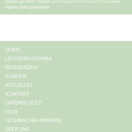
haben wir dem Thema
nachhaltige Altholzwirtschaft
eine
h
eigene Seite gewidmet .
r
e
I
h
r
e
HOME
LIEFERPROGRAMM
REFERENZEN
KUNDEN
AKTUELLES
KONTAKT
DATENSCHUTZ
FAQS
TECHNISCHE HINWEISE
ÜBER UNS