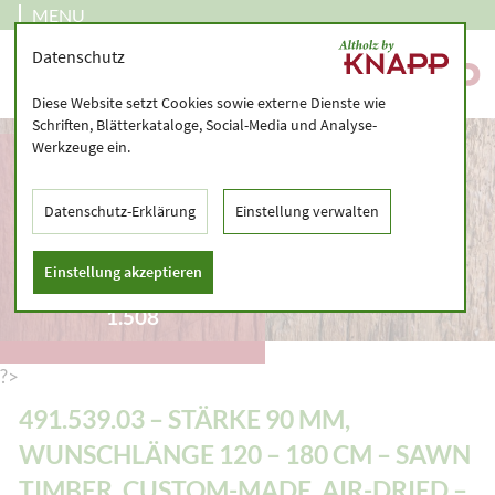
MENU
Datenschutz
Diese Website setzt Cookies sowie externe Dienste wie
Schriften, Blätterkataloge, Social-Media und Analyse-
Werkzeuge ein.
491.539.03 – STÄRKE
90 MM,
WUNSCHLÄNGE 120 –
Datenschutz-Erklärung
Einstellung verwalten
180 CM – SAWN
TIMBER, CUSTOM-
Einstellung akzeptieren
MADE, AIR-DRIED –
1.508
?>
491.539.03 – STÄRKE 90 MM,
WUNSCHLÄNGE 120 – 180 CM – SAWN
TIMBER, CUSTOM-MADE, AIR-DRIED –