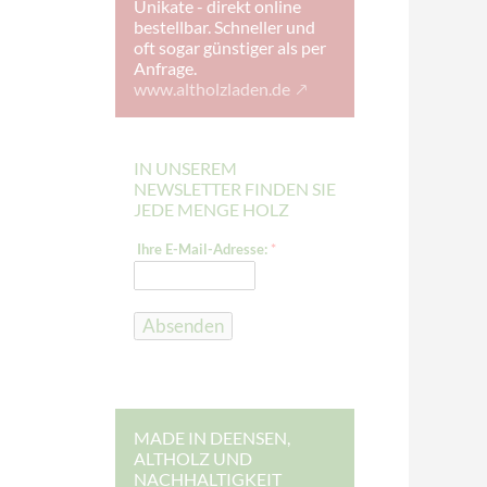
Unikate - direkt online
bestellbar. Schneller und
oft sogar günstiger als per
Anfrage.
www.altholzladen.de
IN UNSEREM
NEWSLETTER FINDEN SIE
JEDE MENGE HOLZ
I
Ihre E-Mail-Adresse:
*
h
r
e
I
h
Absenden
r
e
E
-
M
a
i
MADE IN DEENSEN,
l
ALTHOLZ UND
-
NACHHALTIGKEIT
A