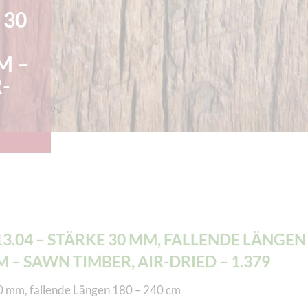
 30
M –
-
?>
13.04 – STÄRKE 30 MM, FALLENDE LÄNGEN 
M – SAWN TIMBER, AIR-DRIED – 1.379
0 mm, fallende Längen 180 – 240 cm