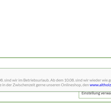
ne Dienste wie Schriften, Blätterkataloge, Social-Media und Analys
. sind wir im Betriebsurlaub. Ab dem 10.08. sind wir wieder wie 
ie in der Zwischenzeit gerne unseren Onlineshop, den
www.altholz
Einstellung verwa