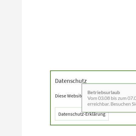
Datenschutz
Betriebsurlaub
Diese Website setzt Cookies sowie exter
Vom 03.08 bis zum 07.08
erreichbar. Besuchen S
Datenschutz-Erklärung