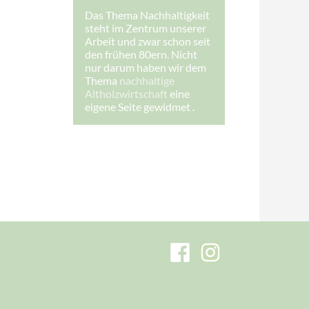
d
Das Thema Nachhaltigkeit
r
steht im Zentrum unserer
e
s
Arbeit und zwar schon seit
s
den frühen 80ern. Nicht
e
nur darum haben wir dem
:
Thema
nachhaltige
Altholzwirtschaft
eine
eigene Seite gewidmet .