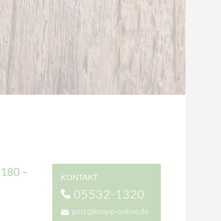
180 –
KONTAKT
05532-1320
post@knapp-online.de