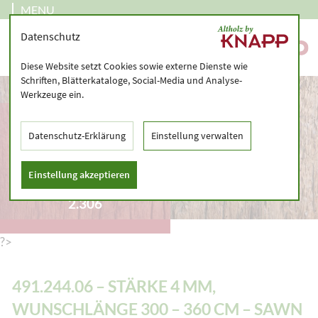
MENU
Datenschutz
Diese Website setzt Cookies sowie externe Dienste wie
Schriften, Blätterkataloge, Social-Media und Analyse-
Werkzeuge ein.
491.244.06 – STÄRKE 4
MM, WUNSCHLÄNGE
Datenschutz-Erklärung
Einstellung verwalten
300 – 360 CM – SAWN
VENEER, CUSTOM-
Einstellung akzeptieren
MADE, KILN-DRIED –
2.306
?>
491.244.06 – STÄRKE 4 MM,
WUNSCHLÄNGE 300 – 360 CM – SAWN