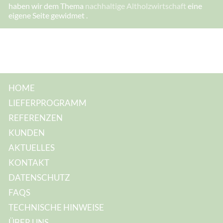
I
haben wir dem Thema
nachhaltige Altholzwirtschaft
eine
h
eigene Seite gewidmet .
r
e
E
-
M
a
i
l
-
A
HOME
d
r
LIEFERPROGRAMM
e
s
REFERENZEN
s
e
KUNDEN
:
AKTUELLES
KONTAKT
DATENSCHUTZ
FAQS
TECHNISCHE HINWEISE
ÜBER UNS