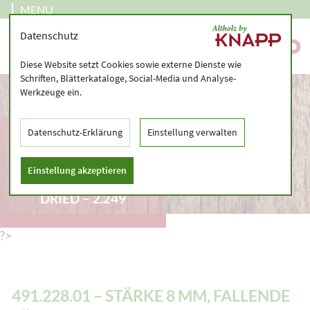
MENU
Datenschutz
Diese Website setzt Cookies sowie externe Dienste wie
Schriften, Blätterkataloge, Social-Media und Analyse-
Werkzeuge ein.
491.228.01 – STÄRKE 8
Datenschutz-Erklärung
Einstellung verwalten
MM, FALLENDE
LÄNGEN 120 – 360 CM
Einstellung akzeptieren
– SAWN VENEER, KILN-
DRIED – 2.249
?>
491.228.01 – STÄRKE 8 MM, FALLENDE