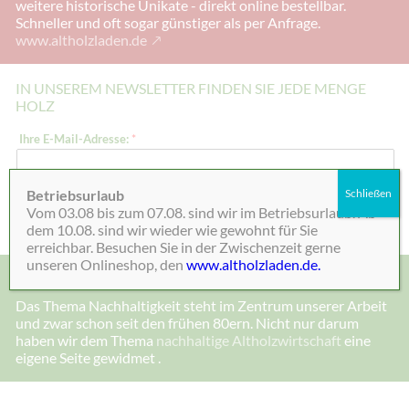
weitere historische Unikate - direkt online bestellbar.
Schneller und oft sogar günstiger als per Anfrage.
www.altholzladen.de
IN UNSEREM NEWSLETTER FINDEN SIE JEDE MENGE
HOLZ
I
Ihre E-Mail-Adresse:
*
h
r
e
I
Betriebsurlaub
Schließen
h
Absenden
Vom 03.08 bis zum 07.08. sind wir im Betriebsurlaub. Ab
r
e
dem 10.08. sind wir wieder wie gewohnt für Sie
I
erreichbar. Besuchen Sie in der Zwischenzeit gerne
h
unseren Onlineshop, den
www.altholzladen.de.
r
MADE IN DEENSEN, ALTHOLZ UND NACHHALTIGKEIT
e
Das Thema Nachhaltigkeit steht im Zentrum unserer Arbeit
und zwar schon seit den frühen 80ern. Nicht nur darum
haben wir dem Thema
nachhaltige Altholzwirtschaft
eine
eigene Seite gewidmet .