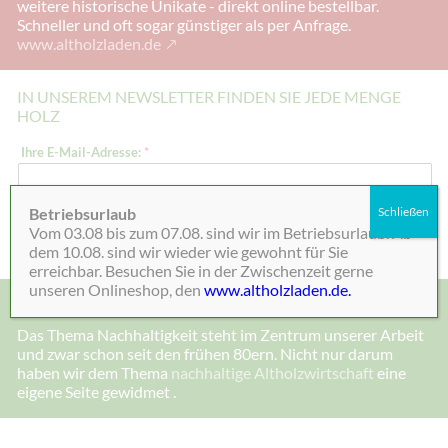
weitere historische Unikate - direkt online bestellbar.
Schneller und oft sogar günstiger als per Anfrage.
www.altholzladen.de
IN UNSEREM NEWSLETTER FINDEN SIE JEDE MENGE
HOLZ
I
Ihre E-Mail-Adresse:
*
h
r
e
I
Betriebsurlaub
Schließen
h
Absenden
Vom 03.08 bis zum 07.08. sind wir im Betriebsurlaub. Ab
r
e
dem 10.08. sind wir wieder wie gewohnt für Sie
E
erreichbar. Besuchen Sie in der Zwischenzeit gerne
-
unseren Onlineshop, den
www.altholzladen.de.
M
MADE IN DEENSEN, ALTHOLZ UND NACHHALTIGKEIT
a
i
Das Thema Nachhaltigkeit steht im Zentrum unserer Arbeit
l
und zwar schon seit den frühen 80ern. Nicht nur darum
-
A
haben wir dem Thema
nachhaltige Altholzwirtschaft
eine
d
eigene Seite gewidmet .
r
e
s
s