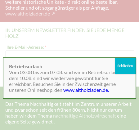
weitere historische Unikate - direkt online bestellbar.
Schneller und oft sogar günstiger als per Anfrage.
www.altholzladen.de
IN UNSEREM NEWSLETTER FINDEN SIE JEDE MENGE
HOLZ
I
Ihre E-Mail-Adresse:
*
h
r
e
*
Betriebsurlaub
Schließen
Absenden
Vom 03.08 bis zum 07.08. sind wir im Betriebsurlaub. Ab
dem 10.08. sind wir wieder wie gewohnt für Sie
erreichbar. Besuchen Sie in der Zwischenzeit gerne
unseren Onlineshop, den
www.altholzladen.de.
MADE IN DEENSEN, ALTHOLZ UND NACHHALTIGKEIT
Das Thema Nachhaltigkeit steht im Zentrum unserer Arbeit
und zwar schon seit den frühen 80ern. Nicht nur darum
haben wir dem Thema
nachhaltige Altholzwirtschaft
eine
eigene Seite gewidmet .