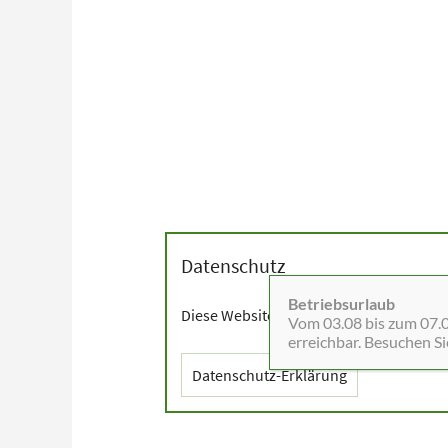
Datenschutz
Betriebsurlaub
Diese Website setzt Cookies sowie exter
Vom 03.08 bis zum 07.08
erreichbar. Besuchen S
Datenschutz-Erklärung