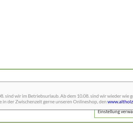
ne Dienste wie Schriften, Blätterkataloge, Social-Media und Analys
. sind wir im Betriebsurlaub. Ab dem 10.08. sind wir wieder wie 
ie in der Zwischenzeit gerne unseren Onlineshop, den
www.altholz
Einstellung verwa