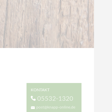
KONTAKT
05532-1320
post@knapp-online.de