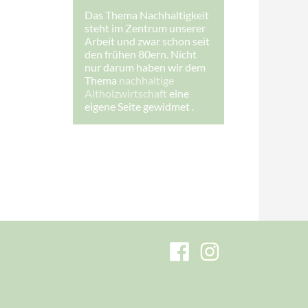
h
Das Thema Nachhaltigkeit
r
steht im Zentrum unserer
e
I
Arbeit und zwar schon seit
h
den frühen 80ern. Nicht
r
nur darum haben wir dem
e
Thema
nachhaltige
Altholzwirtschaft
eine
eigene Seite gewidmet .