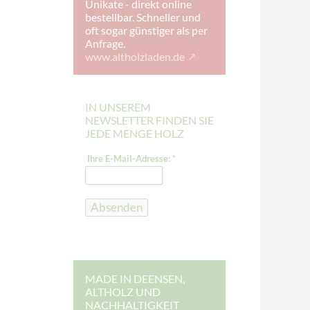
Unikate - direkt online
bestellbar. Schneller und
oft sogar günstiger als per
Anfrage.
www.altholzladen.de
IN UNSEREM
NEWSLETTER FINDEN SIE
JEDE MENGE HOLZ
E
Ihre E-Mail-Adresse:
*
-
M
a
i
l
Absenden
-
A
d
r
e
s
s
MADE IN DEENSEN,
e
ALTHOLZ UND
:
NACHHALTIGKEIT
I