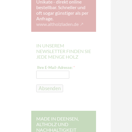
Unikate - direkt online
bestellbar. Schneller und
oft sogar günstiger als per
Anfrage.
www.altholzladen.de
IN UNSEREM
NEWSLETTER FINDEN SIE
JEDE MENGE HOLZ
E
Ihre E-Mail-Adresse:
*
-
M
a
i
l
Absenden
-
A
d
r
e
s
s
MADE IN DEENSEN,
e
ALTHOLZ UND
:
NACHHALTIGKEIT
I