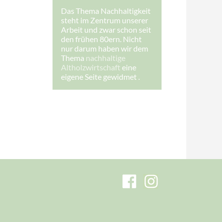
h
Das Thema Nachhaltigkeit
r
steht im Zentrum unserer
e
I
Arbeit und zwar schon seit
h
den frühen 80ern. Nicht
r
nur darum haben wir dem
e
Thema
nachhaltige
Altholzwirtschaft
eine
eigene Seite gewidmet .