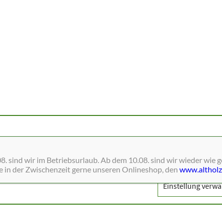
ne Dienste wie Schriften, Blätterkataloge, Social-Media und Analys
. sind wir im Betriebsurlaub. Ab dem 10.08. sind wir wieder wie 
ie in der Zwischenzeit gerne unseren Onlineshop, den
www.altholz
Einstellung verwa