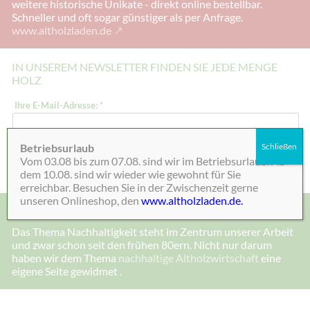
weitere historische Unikate - direkt online bestellbar.
Schneller und oft sogar günstiger als per Anfrage.
www.altholzladen.de
IN UNSEREM NEWSLETTER FINDEN SIE JEDE MENGE
HOLZ
E
Ihre E-Mail-Adresse:
*
-
M
a
i
Betriebsurlaub
Schließen
l
Absenden
Vom 03.08 bis zum 07.08. sind wir im Betriebsurlaub. Ab
-
A
dem 10.08. sind wir wieder wie gewohnt für Sie
d
erreichbar. Besuchen Sie in der Zwischenzeit gerne
r
unseren Onlineshop, den
www.altholzladen.de.
e
MADE IN DEENSEN, ALTHOLZ UND NACHHALTIGKEIT
s
s
Das Thema Nachhaltigkeit steht im Zentrum unserer Arbeit
e
und zwar schon seit den frühen 80ern. Nicht nur darum
:
I
haben wir dem Thema
nachhaltige Altholzwirtschaft
eine
h
eigene Seite gewidmet .
r
e