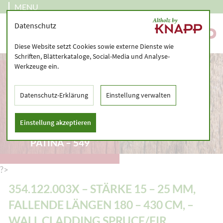
MENU
Datenschutz
Diese Website setzt Cookies sowie externe Dienste wie
Schriften, Blätterkataloge, Social-Media und Analyse-
Werkzeuge ein.
354.122.003X –
STÄRKE 15 – 25 MM,
FALLENDE LÄNGEN
Datenschutz-Erklärung
Einstellung verwalten
180 – 430 CM, – WALL
CLADDING
Einstellung akzeptieren
SPRUCE/FIR, ORIGINAL
PATINA – 549
?>
354.122.003X – STÄRKE 15 – 25 MM,
FALLENDE LÄNGEN 180 – 430 CM, –
WALL CLADDING SPRUCE/FIR,