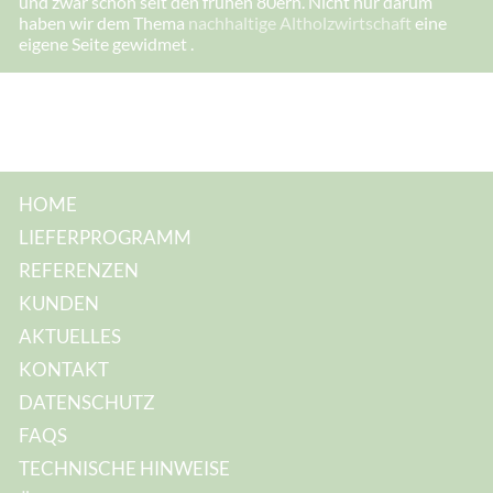
und zwar schon seit den frühen 80ern. Nicht nur darum
s
haben wir dem Thema
nachhaltige Altholzwirtschaft
eine
s
eigene Seite gewidmet .
e
:
*
HOME
LIEFERPROGRAMM
REFERENZEN
KUNDEN
AKTUELLES
KONTAKT
DATENSCHUTZ
FAQS
TECHNISCHE HINWEISE