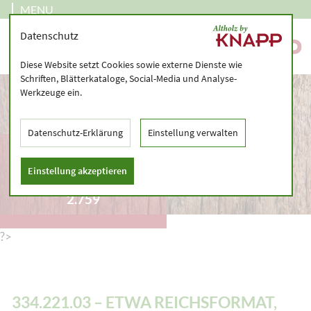
MENU
Datenschutz
Diese Website setzt Cookies sowie externe Dienste wie
Schriften, Blätterkataloge, Social-Media und Analyse-
Werkzeuge ein.
Datenschutz-Erklärung
Einstellung verwalten
334.221.03 – ETWA
REICHSFORMAT, CA.
Einstellung akzeptieren
250 X 120 X 65 MM – –
2.759
?>
334.221.03 – ETWA REICHSFORMAT,