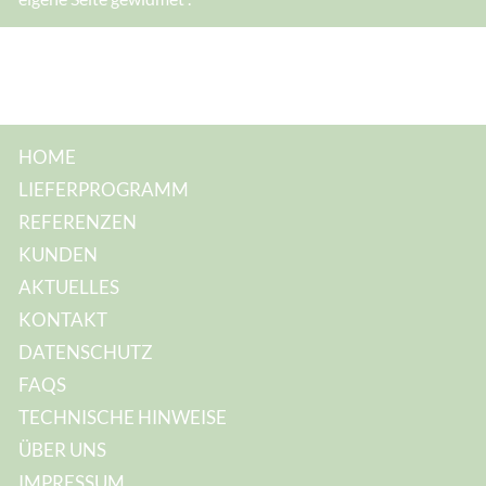
M
a
i
l
-
A
d
r
e
s
HOME
s
e
LIEFERPROGRAMM
:
*
REFERENZEN
KUNDEN
AKTUELLES
KONTAKT
DATENSCHUTZ
FAQS
TECHNISCHE HINWEISE
ÜBER UNS
IMPRESSUM