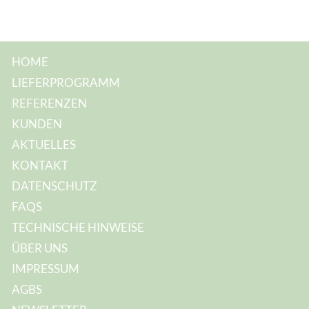
l
-
A
d
r
e
HOME
s
s
LIEFERPROGRAMM
e
:
REFERENZEN
KUNDEN
AKTUELLES
KONTAKT
DATENSCHUTZ
FAQS
TECHNISCHE HINWEISE
ÜBER UNS
IMPRESSUM
AGBS