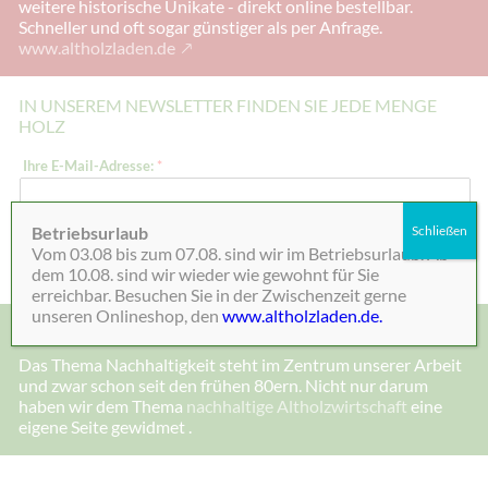
weitere historische Unikate - direkt online bestellbar.
Schneller und oft sogar günstiger als per Anfrage.
www.altholzladen.de
IN UNSEREM NEWSLETTER FINDEN SIE JEDE MENGE
HOLZ
*
Ihre E-Mail-Adresse:
*
E
-
M
a
Betriebsurlaub
Schließen
i
Absenden
Vom 03.08 bis zum 07.08. sind wir im Betriebsurlaub. Ab
l
-
dem 10.08. sind wir wieder wie gewohnt für Sie
A
erreichbar. Besuchen Sie in der Zwischenzeit gerne
d
unseren Onlineshop, den
www.altholzladen.de.
r
MADE IN DEENSEN, ALTHOLZ UND NACHHALTIGKEIT
e
s
Das Thema Nachhaltigkeit steht im Zentrum unserer Arbeit
s
und zwar schon seit den frühen 80ern. Nicht nur darum
e
:
haben wir dem Thema
nachhaltige Altholzwirtschaft
eine
E
eigene Seite gewidmet .
-
M
a
i