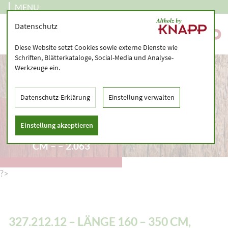
MENU
Datenschutz
Diese Website setzt Cookies sowie externe Dienste wie
Schriften, Blätterkataloge, Social-Media und Analyse-
Werkzeuge ein.
Datenschutz-Erklärung
Einstellung verwalten
327.212.12 – LÄNGE
160 – 350 CM,
Einstellung akzeptieren
GRÖSSTE SEITE > 20 C
M – – 2.063
?>
327.212.12 – LÄNGE 160 – 350 CM,