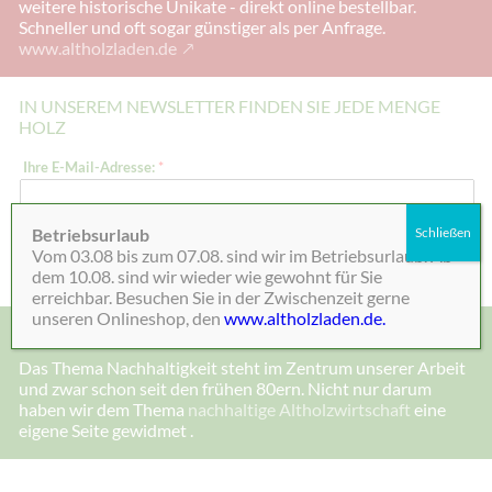
weitere historische Unikate - direkt online bestellbar.
Schneller und oft sogar günstiger als per Anfrage.
www.altholzladen.de
IN UNSEREM NEWSLETTER FINDEN SIE JEDE MENGE
HOLZ
I
Ihre E-Mail-Adresse:
*
h
r
e
E
Betriebsurlaub
Schließen
-
Absenden
Vom 03.08 bis zum 07.08. sind wir im Betriebsurlaub. Ab
M
a
dem 10.08. sind wir wieder wie gewohnt für Sie
i
erreichbar. Besuchen Sie in der Zwischenzeit gerne
l
unseren Onlineshop, den
www.altholzladen.de.
-
MADE IN DEENSEN, ALTHOLZ UND NACHHALTIGKEIT
A
d
Das Thema Nachhaltigkeit steht im Zentrum unserer Arbeit
r
und zwar schon seit den frühen 80ern. Nicht nur darum
e
s
haben wir dem Thema
nachhaltige Altholzwirtschaft
eine
s
eigene Seite gewidmet .
e
:
*