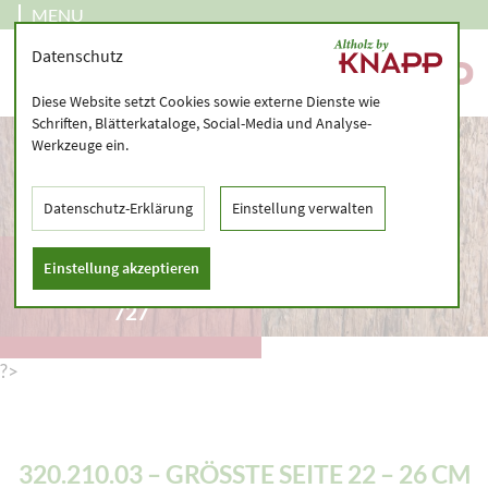
MENU
Datenschutz
Diese Website setzt Cookies sowie externe Dienste wie
Schriften, Blätterkataloge, Social-Media und Analyse-
Werkzeuge ein.
Datenschutz-Erklärung
Einstellung verwalten
320.210.03 – GRÖSSTE S
Einstellung akzeptieren
EITE 22 – 26 CM – – 7
27
?>
320.210.03 – GRÖSSTE SEITE 22 – 26 CM –