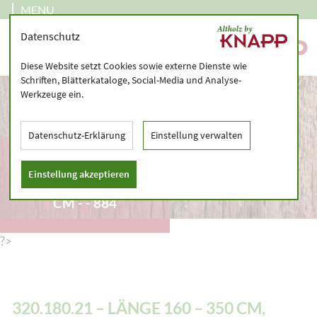
MENU
Datenschutz
Diese Website setzt Cookies sowie externe Dienste wie
Schriften, Blätterkataloge, Social-Media und Analyse-
Werkzeuge ein.
Datenschutz-Erklärung
Einstellung verwalten
320.180.21 – LÄNGE
160 – 350 CM,
Einstellung akzeptieren
GRÖSSTE SEITE < 18 C
M - - 884
?>
320.180.21 – LÄNGE 160 – 350 CM,