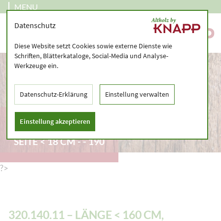
MENU
Datenschutz
Diese Website setzt Cookies sowie externe Dienste wie
Schriften, Blätterkataloge, Social-Media und Analyse-
Werkzeuge ein.
Datenschutz-Erklärung
Einstellung verwalten
320.140.11 – LÄNGE <
Einstellung akzeptieren
160 CM, GRÖSSTE S
EITE < 18 CM - - 190
?>
320.140.11 – LÄNGE < 160 CM,