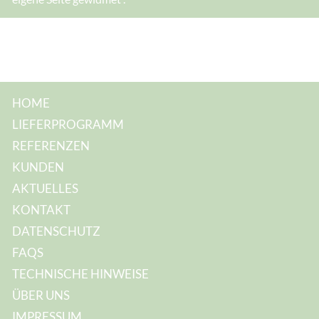
-
M
a
i
l
-
A
d
r
e
HOME
s
s
LIEFERPROGRAMM
e
:
REFERENZEN
KUNDEN
AKTUELLES
KONTAKT
DATENSCHUTZ
FAQS
TECHNISCHE HINWEISE
ÜBER UNS
IMPRESSUM