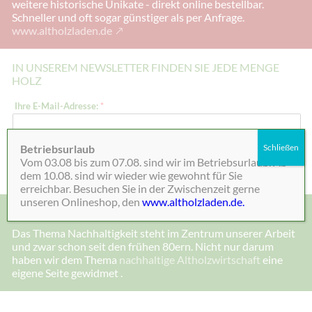
weitere historische Unikate - direkt online bestellbar.
Schneller und oft sogar günstiger als per Anfrage.
www.altholzladen.de
IN UNSEREM NEWSLETTER FINDEN SIE JEDE MENGE
HOLZ
I
Ihre E-Mail-Adresse:
*
h
r
e
I
Betriebsurlaub
Schließen
h
Absenden
Vom 03.08 bis zum 07.08. sind wir im Betriebsurlaub. Ab
r
e
dem 10.08. sind wir wieder wie gewohnt für Sie
erreichbar. Besuchen Sie in der Zwischenzeit gerne
unseren Onlineshop, den
www.altholzladen.de.
MADE IN DEENSEN, ALTHOLZ UND NACHHALTIGKEIT
Das Thema Nachhaltigkeit steht im Zentrum unserer Arbeit
und zwar schon seit den frühen 80ern. Nicht nur darum
haben wir dem Thema
nachhaltige Altholzwirtschaft
eine
eigene Seite gewidmet .