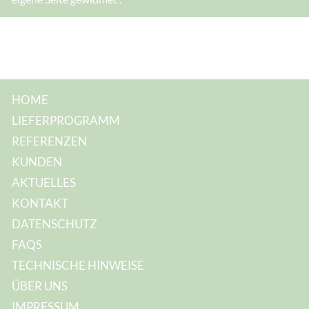
M
a
i
l
-
A
d
r
e
s
HOME
s
e
LIEFERPROGRAMM
:
E
REFERENZEN
-
M
KUNDEN
a
i
AKTUELLES
l
-
KONTAKT
A
d
DATENSCHUTZ
r
e
FAQS
s
s
TECHNISCHE HINWEISE
e
:
ÜBER UNS
IMPRESSUM