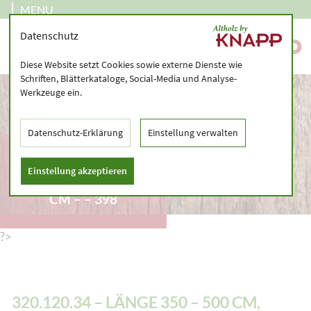
MENU
Datenschutz
Diese Website setzt Cookies sowie externe Dienste wie
Schriften, Blätterkataloge, Social-Media und Analyse-
Werkzeuge ein.
Datenschutz-Erklärung
Einstellung verwalten
320.120.34 – LÄNGE
350 – 500 CM,
Einstellung akzeptieren
GRÖSSTE SEITE > 30 C
M – – 398
?>
320.120.34 – LÄNGE 350 – 500 CM,