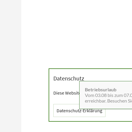
Datenschutz
Betriebsurlaub
Diese Website setzt Cookies sowie exter
Vom 03.08 bis zum 07.08
erreichbar. Besuchen S
Datenschutz-Erklärung