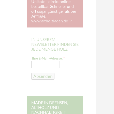
Unikate - direkt online
bestellbar. Schneller und
oft sogar günstiger als per
Anfrage.
www.altholzladen.de
IN UNSEREM
NEWSLETTER FINDEN SIE
JEDE MENGE HOLZ
I
Ihre E-Mail-Adresse:
*
h
r
e
E
-
Absenden
M
a
i
l
-
A
d
MADE IN DEENSEN,
r
ALTHOLZ UND
e
NACHHALTIGKEIT
s