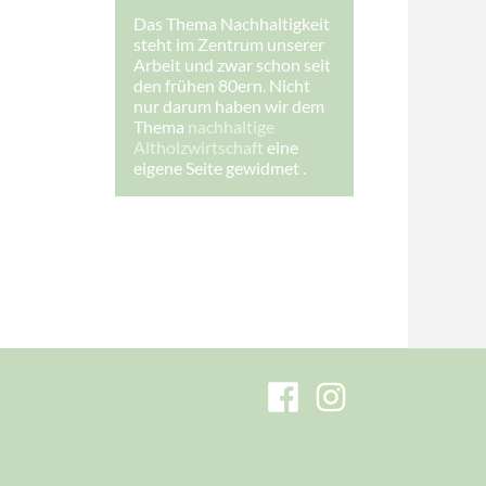
s
Das Thema Nachhaltigkeit
e
steht im Zentrum unserer
:
I
Arbeit und zwar schon seit
h
den frühen 80ern. Nicht
r
nur darum haben wir dem
e
Thema
nachhaltige
Altholzwirtschaft
eine
eigene Seite gewidmet .