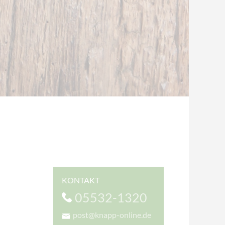
KONTAKT
05532-1320
post@knapp-online.de