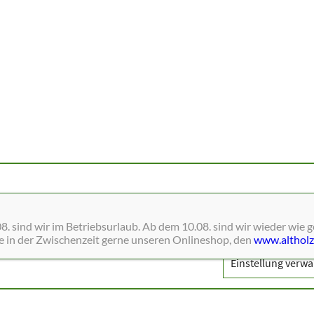
ne Dienste wie Schriften, Blätterkataloge, Social-Media und Analys
. sind wir im Betriebsurlaub. Ab dem 10.08. sind wir wieder wie 
ie in der Zwischenzeit gerne unseren Onlineshop, den
www.altholz
Einstellung verwa