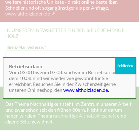
weitere historische Unikate - direkt online bestellbar.
Schneller und oft sogar günstiger als per Anfrage.
www.altholzladen.de
IN UNSEREM NEWSLETTER FINDEN SIE JEDE MENGE
HOLZ
I
Ihre E-Mail-Adresse:
*
h
r
e
E
Betriebsurlaub
Schließen
-
Absenden
Vom 03.08 bis zum 07.08. sind wir im Betriebsurlaub. Ab
M
a
dem 10.08. sind wir wieder wie gewohnt für Sie
i
erreichbar. Besuchen Sie in der Zwischenzeit gerne
l
unseren Onlineshop, den
www.altholzladen.de.
-
MADE IN DEENSEN, ALTHOLZ UND NACHHALTIGKEIT
A
d
Das Thema Nachhaltigkeit steht im Zentrum unserer Arbeit
r
und zwar schon seit den frühen 80ern. Nicht nur darum
e
s
haben wir dem Thema
nachhaltige Altholzwirtschaft
eine
s
eigene Seite gewidmet .
e
:
E
-