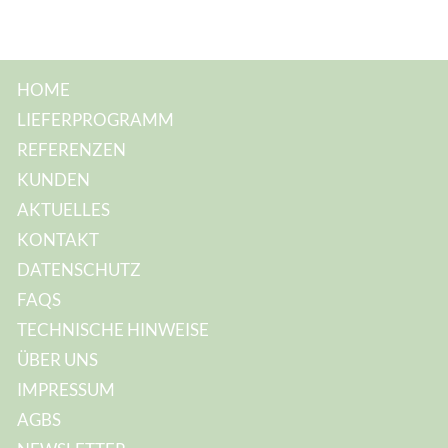
M
a
i
l
-
A
HOME
d
r
LIEFERPROGRAMM
e
s
REFERENZEN
s
e
KUNDEN
:
AKTUELLES
KONTAKT
DATENSCHUTZ
FAQS
TECHNISCHE HINWEISE
ÜBER UNS
IMPRESSUM
AGBS