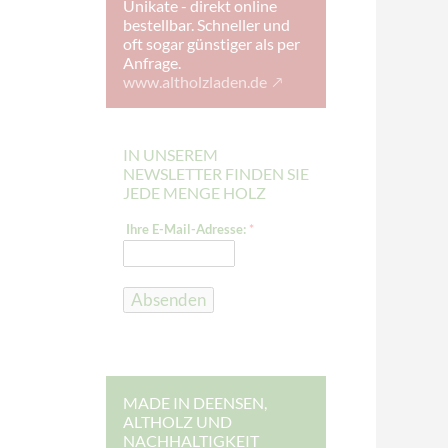
Unikate - direkt online
bestellbar. Schneller und
oft sogar günstiger als per
Anfrage.
www.altholzladen.de
IN UNSEREM
NEWSLETTER FINDEN SIE
JEDE MENGE HOLZ
*
Ihre E-Mail-Adresse:
*
*
I
h
r
e
Absenden
MADE IN DEENSEN,
ALTHOLZ UND
NACHHALTIGKEIT