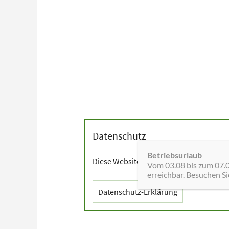
Datenschutz
Betriebsurlaub
Diese Website setzt Cookies sowie exter
Vom 03.08 bis zum 07.08
erreichbar. Besuchen S
Datenschutz-Erklärung