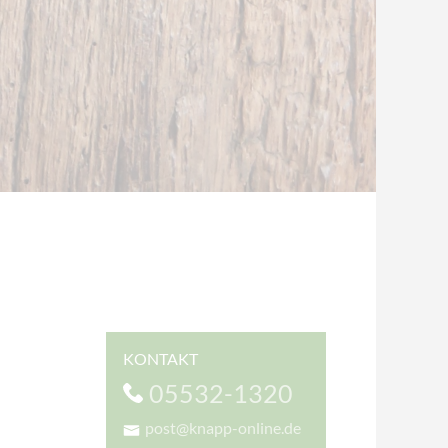
KONTAKT
05532-1320
post@knapp-online.de