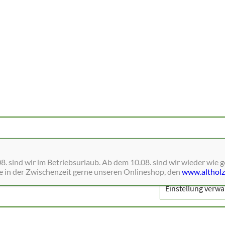
ne Dienste wie Schriften, Blätterkataloge, Social-Media und Analys
. sind wir im Betriebsurlaub. Ab dem 10.08. sind wir wieder wie 
ie in der Zwischenzeit gerne unseren Onlineshop, den
www.altholz
Einstellung verwa