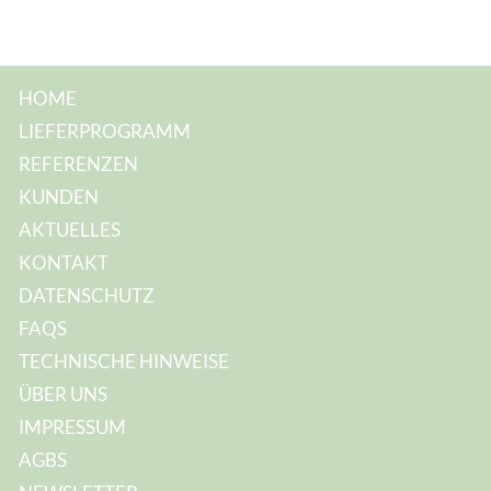
l
-
A
d
r
e
HOME
s
s
LIEFERPROGRAMM
e
:
REFERENZEN
KUNDEN
AKTUELLES
KONTAKT
DATENSCHUTZ
FAQS
TECHNISCHE HINWEISE
ÜBER UNS
IMPRESSUM
AGBS