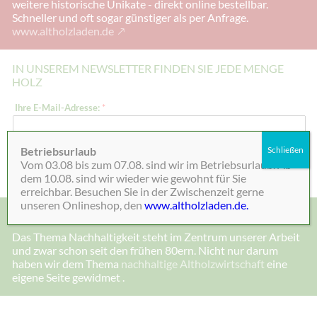
weitere historische Unikate - direkt online bestellbar.
Schneller und oft sogar günstiger als per Anfrage.
www.altholzladen.de
IN UNSEREM NEWSLETTER FINDEN SIE JEDE MENGE
HOLZ
E
Ihre E-Mail-Adresse:
*
-
M
a
i
Betriebsurlaub
Schließen
l
Absenden
Vom 03.08 bis zum 07.08. sind wir im Betriebsurlaub. Ab
-
A
dem 10.08. sind wir wieder wie gewohnt für Sie
d
erreichbar. Besuchen Sie in der Zwischenzeit gerne
r
unseren Onlineshop, den
www.altholzladen.de.
e
MADE IN DEENSEN, ALTHOLZ UND NACHHALTIGKEIT
s
s
Das Thema Nachhaltigkeit steht im Zentrum unserer Arbeit
e
und zwar schon seit den frühen 80ern. Nicht nur darum
:
*
haben wir dem Thema
nachhaltige Altholzwirtschaft
eine
E
eigene Seite gewidmet .
-
M
a
i