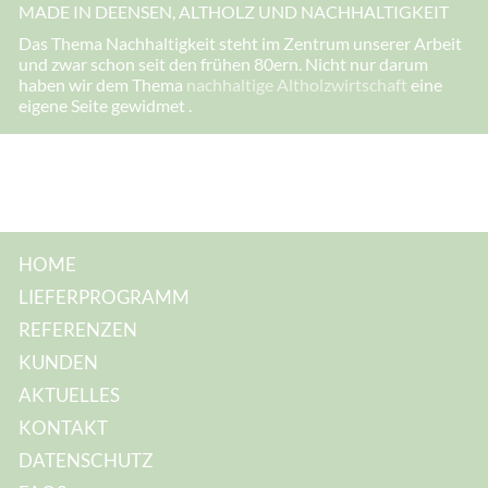
MADE IN DEENSEN, ALTHOLZ UND NACHHALTIGKEIT
s
s
Das Thema Nachhaltigkeit steht im Zentrum unserer Arbeit
e
und zwar schon seit den frühen 80ern. Nicht nur darum
:
E
haben wir dem Thema
nachhaltige Altholzwirtschaft
eine
-
eigene Seite gewidmet .
M
a
i
l
-
A
d
r
e
s
HOME
s
e
LIEFERPROGRAMM
:
I
REFERENZEN
h
r
KUNDEN
e
AKTUELLES
KONTAKT
DATENSCHUTZ