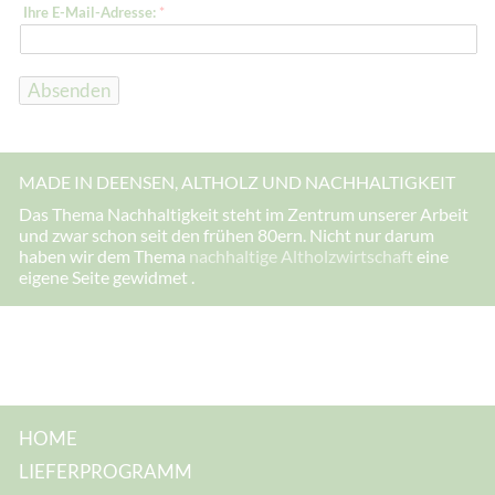
*
Ihre E-Mail-Adresse:
*
E
-
M
a
i
Absenden
l
-
A
d
r
MADE IN DEENSEN, ALTHOLZ UND NACHHALTIGKEIT
e
s
Das Thema Nachhaltigkeit steht im Zentrum unserer Arbeit
s
und zwar schon seit den frühen 80ern. Nicht nur darum
e
:
haben wir dem Thema
nachhaltige Altholzwirtschaft
eine
eigene Seite gewidmet .
HOME
LIEFERPROGRAMM