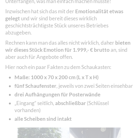
Unterfangen, was man einfach machen musste!
Inzwischen hat sich das mit der
Emotionalität etwas
gelegt
und wir sind bereit dieses wirklich
geschichtsträchtigste Stück unseres Betriebes
abzugeben.
Rechnen kann man das alles nicht wirklich, daher
bieten
wir dieses Stück Emotion für 1.999,- € brutto
an, sind
aber auch für Angebote offen.
Hier noch ein paar Fakten zu dem Schaukasten:
Maße: 1000 x 70 x 200 cm (L x T x H)
fünf Schaufenster
, jeweils von zwei Seiten einsehbar
drei Aufhängungen für Posterwände
„Eingang“ seitlich,
abschließbar
(Schlüssel
vorhanden)
alle Scheiben sind intakt