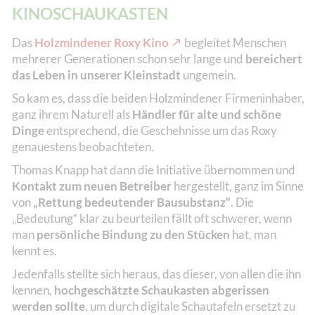
KINOSCHAUKASTEN
Das
Holzmindener Roxy Kino
begleitet Menschen
mehrerer Generationen schon sehr lange und
bereichert
das Leben in unserer Kleinstadt
ungemein.
So kam es, dass die beiden Holzmindener Firmeninhaber,
ganz ihrem Naturell als
Händler für alte und schöne
Dinge
entsprechend, die Geschehnisse um das Roxy
genauestens beobachteten.
Thomas Knapp hat dann die Initiative übernommen und
Kontakt zum neuen Betreiber
hergestellt, ganz im Sinne
von
„Rettung bedeutender Bausubstanz“
. Die
„Bedeutung“ klar zu beurteilen fällt oft schwerer, wenn
man
persönliche Bindung zu den Stücken
hat, man
kennt es.
Jedenfalls stellte sich heraus, das dieser, von allen die ihn
kennen,
hochgeschätzte Schaukasten abgerissen
werden sollte
, um durch digitale Schautafeln ersetzt zu