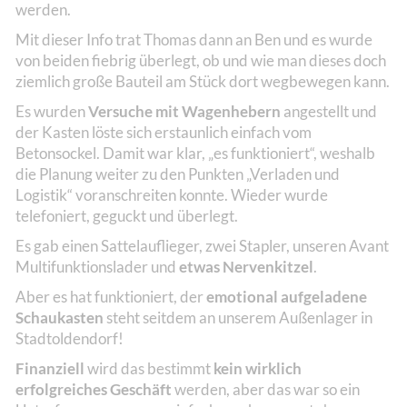
werden.
Mit dieser Info trat Thomas dann an Ben und es wurde
von beiden fiebrig überlegt, ob und wie man dieses doch
ziemlich große Bauteil am Stück dort wegbewegen kann.
Es wurden
Versuche mit Wagenhebern
angestellt und
der Kasten löste sich erstaunlich einfach vom
Betonsockel. Damit war klar, „es funktioniert“, weshalb
die Planung weiter zu den Punkten „Verladen und
Logistik“ voranschreiten konnte. Wieder wurde
telefoniert, geguckt und überlegt.
Es gab einen Sattelauflieger, zwei Stapler, unseren Avant
Multifunktionslader und
etwas Nervenkitzel
.
Aber es hat funktioniert, der
emotional aufgeladene
Schaukasten
steht seitdem an unserem Außenlager in
Stadtoldendorf!
Finanziell
wird das bestimmt
kein wirklich
erfolgreiches Geschäft
werden, aber das war so ein