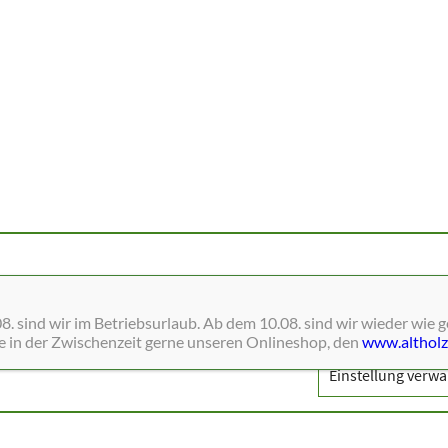
ne Dienste wie Schriften, Blätterkataloge, Social-Media und Analys
. sind wir im Betriebsurlaub. Ab dem 10.08. sind wir wieder wie 
ie in der Zwischenzeit gerne unseren Onlineshop, den
www.altholz
Einstellung verwa