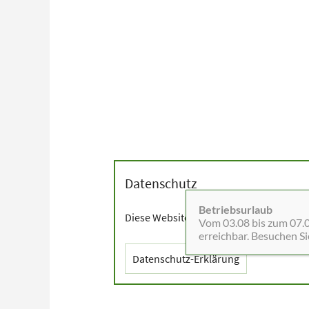
Datenschutz
Betriebsurlaub
Diese Website setzt Cookies sowie exter
Vom 03.08 bis zum 07.08
erreichbar. Besuchen S
Datenschutz-Erklärung