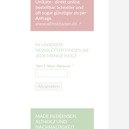
Unikate - direkt online
bestellbar. Schneller und
oft sogar günstiger als per
Anfrage.
www.altholzladen.de
IN UNSEREM
NEWSLETTER FINDEN SIE
JEDE MENGE HOLZ
*
Ihre E-Mail-Adresse:
*
*
I
h
r
e
Absenden
MADE IN DEENSEN,
ALTHOLZ UND
NACHHALTIGKEIT