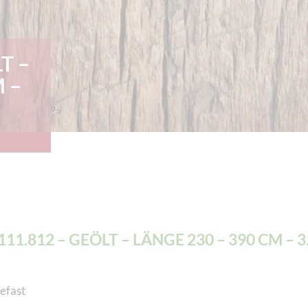
T –
 –
?>
.111.812 – GEÖLT – LÄNGE 230 – 390 CM – 3
efast