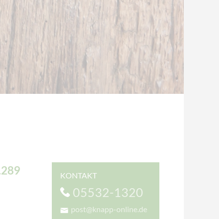
.289
KONTAKT
05532-1320
post@knapp-online.de