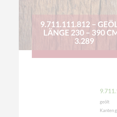
9.711.111.812 – GEÖL
LÄNGE 230 – 390 CM
3.289
9.711
geölt
Kanten g