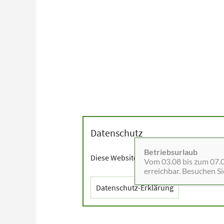
Datenschutz
Betriebsurlaub
Diese Website setzt Cookies sowie exter
Vom 03.08 bis zum 07.08
erreichbar. Besuchen S
Datenschutz-Erklärung