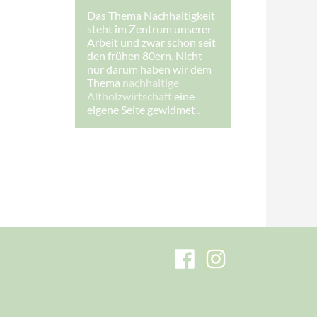
I
Das Thema Nachhaltigkeit
h
steht im Zentrum unserer
r
e
Arbeit und zwar schon seit
den frühen 80ern. Nicht
nur darum haben wir dem
Thema
nachhaltige
Altholzwirtschaft
eine
eigene Seite gewidmet .