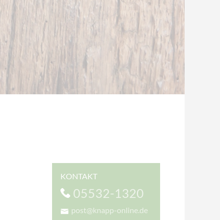
KONTAKT
05532-1320
post@knapp-online.de