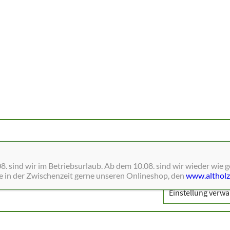
ne Dienste wie Schriften, Blätterkataloge, Social-Media und Analys
. sind wir im Betriebsurlaub. Ab dem 10.08. sind wir wieder wie 
ie in der Zwischenzeit gerne unseren Onlineshop, den
www.altholz
Einstellung verwa