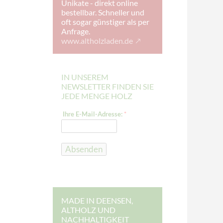
Unikate - direkt online
bestellbar. Schneller und
oft sogar günstiger als per
Anfrage.
www.altholzladen.de
IN UNSEREM
NEWSLETTER FINDEN SIE
JEDE MENGE HOLZ
*
Ihre E-Mail-Adresse:
*
E
-
M
a
i
Absenden
l
-
A
d
r
e
s
MADE IN DEENSEN,
s
ALTHOLZ UND
e
NACHHALTIGKEIT
: