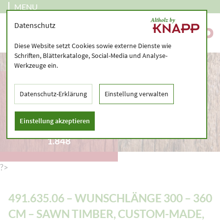
MENU
Datenschutz
Diese Website setzt Cookies sowie externe Dienste wie
Schriften, Blätterkataloge, Social-Media und Analyse-
Werkzeuge ein.
491.635.06 –
WUNSCHLÄNGE 300 –
Datenschutz-Erklärung
Einstellung verwalten
360 CM – SAWN
TIMBER, CUSTOM-
Einstellung akzeptieren
MADE, AIR-DRIED –
1.848
?>
491.635.06 – WUNSCHLÄNGE 300 – 360
CM – SAWN TIMBER, CUSTOM-MADE,