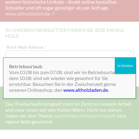
weitere historische Unikate - direkt online bestellbar.
Schneller und oft sogar günstiger als per Anfrage.
www.altholzladen.de
IN UNSEREM NEWSLETTER FINDEN SIE JEDE MENGE
HOLZ
E
Ihre E-Mail-Adresse:
*
-
M
a
i
Betriebsurlaub
Schließen
l
Absenden
Vom 03.08 bis zum 07.08. sind wir im Betriebsurlaub. Ab
-
A
dem 10.08. sind wir wieder wie gewohnt für Sie
d
erreichbar. Besuchen Sie in der Zwischenzeit gerne
r
unseren Onlineshop, den
www.altholzladen.de.
e
MADE IN DEENSEN, ALTHOLZ UND NACHHALTIGKEIT
s
s
Das Thema Nachhaltigkeit steht im Zentrum unserer Arbeit
e
und zwar schon seit den frühen 80ern. Nicht nur darum
:
*
haben wir dem Thema
nachhaltige Altholzwirtschaft
eine
I
eigene Seite gewidmet .
h
r
e