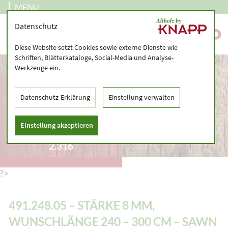
MENU
Datenschutz
Diese Website setzt Cookies sowie externe Dienste wie
Schriften, Blätterkataloge, Social-Media und Analyse-
Werkzeuge ein.
491.248.05 – STÄRKE 8
MM, WUNSCHLÄNGE
Datenschutz-Erklärung
Einstellung verwalten
240 – 300 CM – SAWN
VENEER, CUSTOM-
Einstellung akzeptieren
MADE, KILN-DRIED –
2.316
?>
491.248.05 – STÄRKE 8 MM,
WUNSCHLÄNGE 240 – 300 CM – SAWN