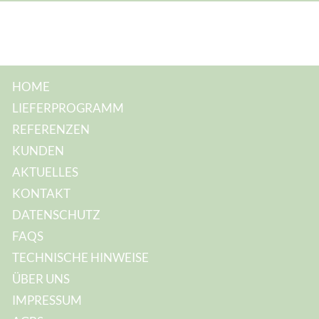
s
s
e
:
HOME
LIEFERPROGRAMM
REFERENZEN
KUNDEN
AKTUELLES
KONTAKT
DATENSCHUTZ
FAQS
TECHNISCHE HINWEISE
ÜBER UNS
IMPRESSUM