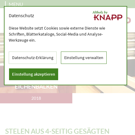
MENU
Datenschutz
Diese Website setzt Cookies sowie externe Dienste wie
Schriften, Blätterkataloge, Social-Media und Analyse-
Werkzeuge ein.
Datenschutz-Erklärung
Einstellung verwalten
STELEN AUS 4-SEITIG
Einstellung akzeptieren
GESÄGTEN
EICHENBALKEN
2018
STELEN AUS 4-SEITIG GESÄGTEN